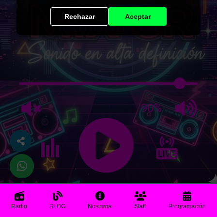
Rechazar
Aceptar
RADIO MIX CR
90%
Radio
BLOG
Nosotros
Staff
Programación